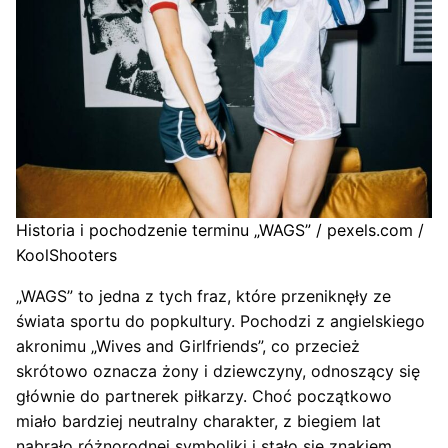
Historia i pochodzenie terminu „WAGS” / pexels.com /
KoolShooters
„WAGS” to jedna z tych fraz, które przeniknęły ze
świata sportu do popkultury. Pochodzi z angielskiego
akronimu „Wives and Girlfriends”, co przecież
skrótowo oznacza żony i dziewczyny, odnoszący się
głównie do partnerek piłkarzy. Choć początkowo
miało bardziej neutralny charakter, z biegiem lat
nabrało różnorodnej symboliki i stało się znakiem