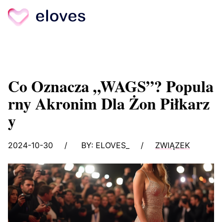
Skip
to
content
Co Oznacza „WAGS”? Popula
Rny Akronim Dla Żon Piłkarz
Y
2024-10-30
/
BY:
ELOVES_
/
ZWIĄZEK